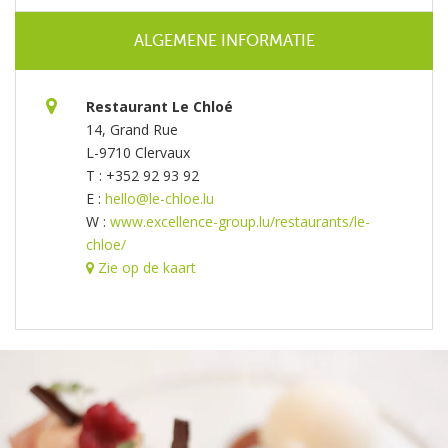
ALGEMENE INFORMATIE
Restaurant Le Chloé
14, Grand Rue
L-9710 Clervaux
T : +352 92 93 92
E :
hello@le-chloe.lu
W :
www.excellence-group.lu/restaurants/le-
chloe/
Zie op de kaart