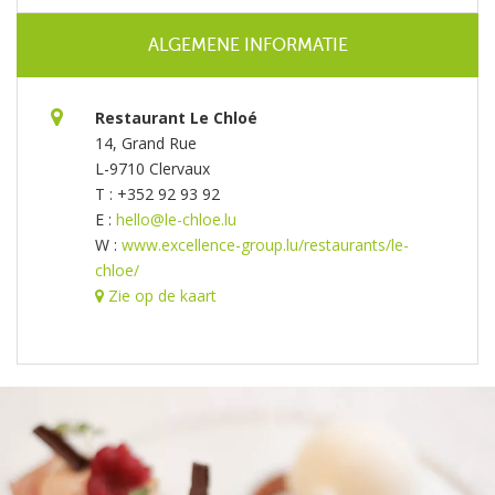
ALGEMENE INFORMATIE
Restaurant Le Chloé
14, Grand Rue
L-9710 Clervaux
T : +352 92 93 92
E :
hello@le-chloe.lu
W :
www.excellence-group.lu/restaurants/le-
chloe/
Zie op de kaart