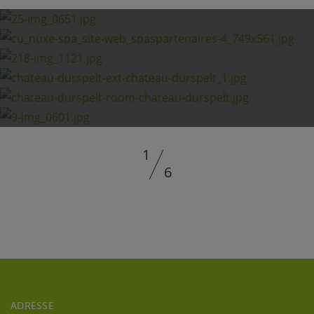
1
6
ADRESSE