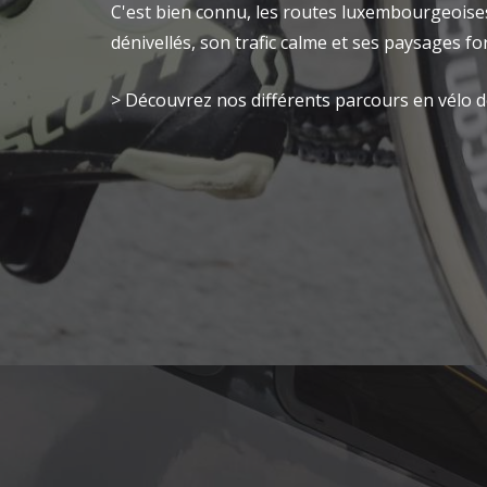
C'est bien connu, les routes luxembourgeoises
dénivellés, son trafic calme et ses paysages fo
> Découvrez nos différents parcours en vélo 