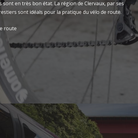
 sont en très bon état. La région de Clervaux, par ses
restiers sont idéals pour la pratique du vélo de route.
de route