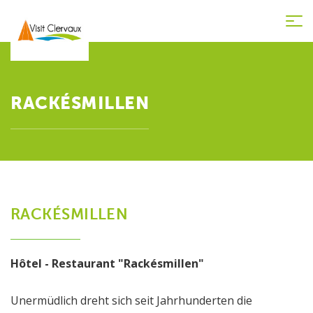
Tog
nav
RACKÉSMILLEN
RACKÉSMILLEN
Hôtel - Restaurant "Rackésmillen"
Unermüdlich dreht sich seit Jahrhunderten die