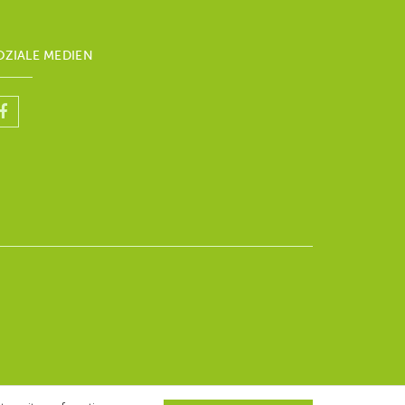
03 Dezember 2026 - 14h00
Donnerstag, 10 Dezember 2026 -
14h00
OZIALE MEDIEN