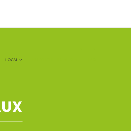
FR
EN
DE
NL
LOCAL
NÜTZLICHE HINWEISE
FAQ
AUX